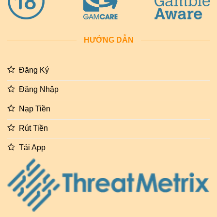
HƯỚNG DẪN
Đăng Ký
Đăng Nhập
Nạp Tiền
Rút Tiền
Tải App