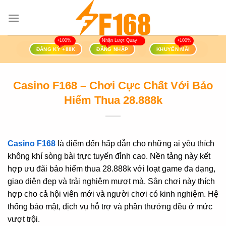
Bỏ
qua
nội
dung
ĐĂNG KÝ +88K
ĐĂNG NHẬP
KHUYẾN MÃI
Casino F168 – Chơi Cực Chất Với Bảo
Hiểm Thua 28.888k
Casino F168
là điểm đến hấp dẫn cho những ai yêu thích
không khí sòng bài trực tuyến đỉnh cao. Nền tảng này kết
hợp ưu đãi bảo hiểm thua 28.888k với loạt game đa dạng,
giao diện đẹp và trải nghiệm mượt mà. Sân chơi này thích
hợp cho cả hội viên mới và người chơi có kinh nghiệm. Hệ
thống bảo mật, dịch vụ hỗ trợ và phần thưởng đều ở mức
vượt trội.