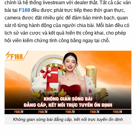
chính là hệ thống livestream với dealer thật. Tất cả các ván
bài tại
F168
đều được phát trực tiếp theo thời gian thực,
camera được đặt nhiều góc để đảm bảo minh bạch, quan
sát rõ từng hành động của người chia bài. Mỗi bàn đều có
lịch sử ván cược và kết quả hiển thị công khai, cho phép
hội viên kiểm chứng tính công bằng ngay tại chỗ.
Không gian sòng bài đẳng cấp, kết nối trực tuyến ổn định