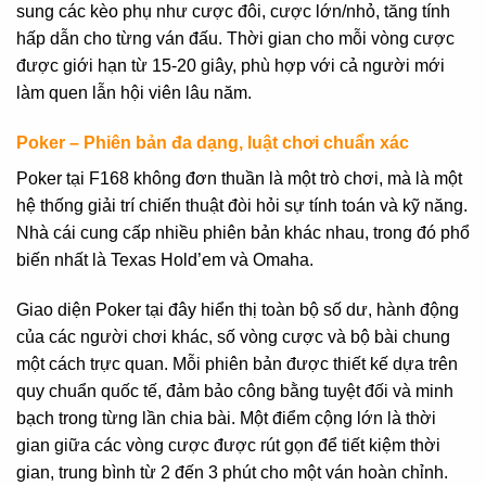
sung các kèo phụ như cược đôi, cược lớn/nhỏ, tăng tính
hấp dẫn cho từng ván đấu. Thời gian cho mỗi vòng cược
được giới hạn từ 15-20 giây, phù hợp với cả người mới
làm quen lẫn hội viên lâu năm.
Poker – Phiên bản đa dạng, luật chơi chuẩn xác
Poker tại F168 không đơn thuần là một trò chơi, mà là một
hệ thống giải trí chiến thuật đòi hỏi sự tính toán và kỹ năng.
Nhà cái cung cấp nhiều phiên bản khác nhau, trong đó phổ
biến nhất là Texas Hold’em và Omaha.
Giao diện Poker tại đây hiển thị toàn bộ số dư, hành động
của các người chơi khác, số vòng cược và bộ bài chung
một cách trực quan. Mỗi phiên bản được thiết kế dựa trên
quy chuẩn quốc tế, đảm bảo công bằng tuyệt đối và minh
bạch trong từng lần chia bài. Một điểm cộng lớn là thời
gian giữa các vòng cược được rút gọn để tiết kiệm thời
gian, trung bình từ 2 đến 3 phút cho một ván hoàn chỉnh.