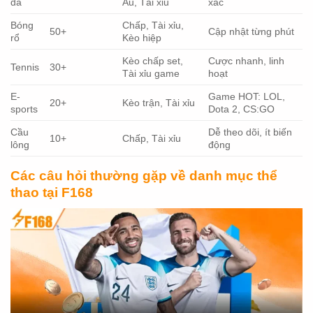
đá
Âu, Tài xỉu
xác
Bóng
Chấp, Tài xỉu,
50+
Cập nhật từng phút
rổ
Kèo hiệp
Kèo chấp set,
Cược nhanh, linh
Tennis
30+
Tài xỉu game
hoạt
E-
Game HOT: LOL,
20+
Kèo trận, Tài xỉu
sports
Dota 2, CS:GO
Cầu
Dễ theo dõi, ít biến
10+
Chấp, Tài xỉu
lông
động
Các câu hỏi thường gặp về danh mục thể
thao tại F168