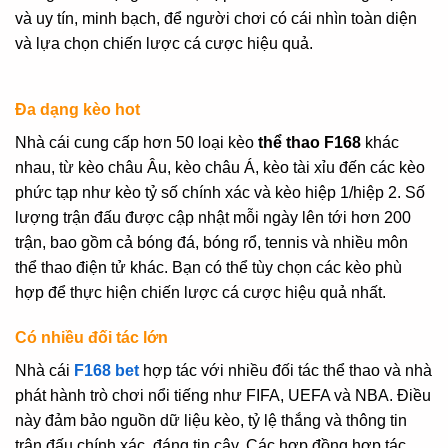
và uy tín, minh bạch, để người chơi có cái nhìn toàn diện
và lựa chọn chiến lược cá cược hiệu quả.
Đa dạng kèo hot
Nhà cái cung cấp hơn 50 loại kèo
thể thao F168
khác
nhau, từ kèo châu Âu, kèo châu Á, kèo tài xỉu đến các kèo
phức tạp như kèo tỷ số chính xác và kèo hiệp 1/hiệp 2. Số
lượng trận đấu được cập nhật mỗi ngày lên tới hơn 200
trận, bao gồm cả bóng đá, bóng rổ, tennis và nhiều môn
thể thao điện tử khác. Bạn có thể tùy chọn các kèo phù
hợp để thực hiện chiến lược cá cược hiệu quả nhất.
Có nhiều đối tác lớn
Nhà cái
F168 bet
hợp tác với nhiều đối tác thể thao và nhà
phát hành trò chơi nổi tiếng như FIFA, UEFA và NBA. Điều
này đảm bảo nguồn dữ liệu kèo, tỷ lệ thắng và thông tin
trận đấu chính xác, đáng tin cậy. Các hợp đồng hợp tác