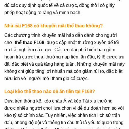
đủ các quy định quốc tế về cá cược, đồng thời có giấy
phép hoạt động rõ ràng và minh bạch.
Nhà cái F168 có khuyến mãi thể thao không?
Các chương trình khuyến mãi hấp dẫn dành cho người
chơi
thể thao F168
, được cập nhật thường xuyên để tối
ưu trải nghiệm cá cược. Các ưu đãi phổ biến bao gồm
hoàn trả cược thua, thưởng nạp tiền lần đầu, tỷ lệ cược ưu
đãi đặc biệt và quà tặng hàng tuần. Những khuyến mãi này
không chỉ giúp tăng lợi nhuận mà còn giảm rủi ro, đặc biệt
hữu ích với người mới tham gia cá cược.
Loại kèo thể thao nào dễ ăn tiền tại F168?
Dựa trên thống kê, kèo châu Á và kèo Tài xỉu thường
được nhiều người chơi lựa chọn vì dễ dự đoán hơn so với
kèo tỷ số chính xác. Tuy nhiên, việc phân tích lịch sử trận
đấu, phong độ đội và thông tin cầu thủ là yếu tố quan trọng