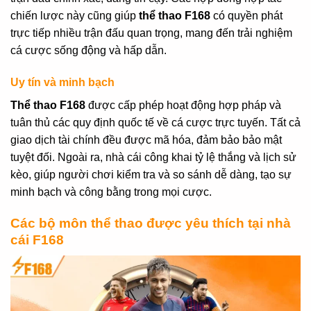
chiến lược này cũng giúp
thể thao F168
có quyền phát
trực tiếp nhiều trận đấu quan trọng, mang đến trải nghiệm
cá cược sống động và hấp dẫn.
Uy tín và minh bạch
Thể thao F168
được cấp phép hoạt động hợp pháp và
tuân thủ các quy định quốc tế về cá cược trực tuyến. Tất cả
giao dịch tài chính đều được mã hóa, đảm bảo bảo mật
tuyệt đối. Ngoài ra, nhà cái công khai tỷ lệ thắng và lịch sử
kèo, giúp người chơi kiểm tra và so sánh dễ dàng, tạo sự
minh bạch và công bằng trong mọi cược.
Các bộ môn thể thao được yêu thích tại nhà
cái F168