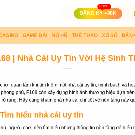
ĐĂNG KÝ +88K
CASINO
GAME BÀI
NỔ HŨ
THỂ THAO
XỔ SỐ
BẮN 
168 | Nhà Cái Uy Tín Với Hệ Sinh T
hơi quan tâm khi tìm kiếm một nhà cái uy tín, minh bạch và hoạ
 phong phú, F168 còn xây dựng hình ảnh thương hiệu dựa trên ch
 rõ ràng. Hãy cùng khám phá nhà cái chi tiết về nền tảng này qu
 Tìm hiểu nhà cái uy tín
phú, người chơi nên tìm hiểu những thông tin nền tảng để hiểu rõ