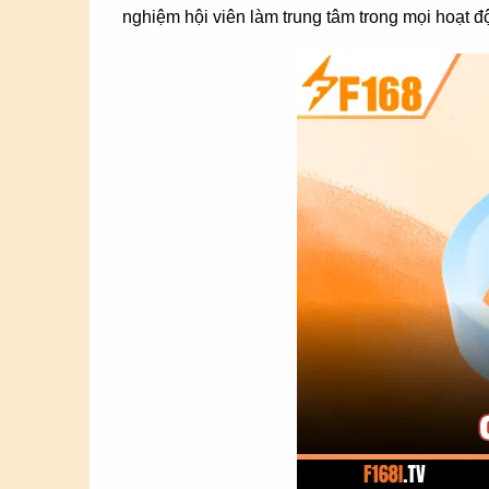
nghiệm hội viên làm trung tâm trong mọi hoạt đ