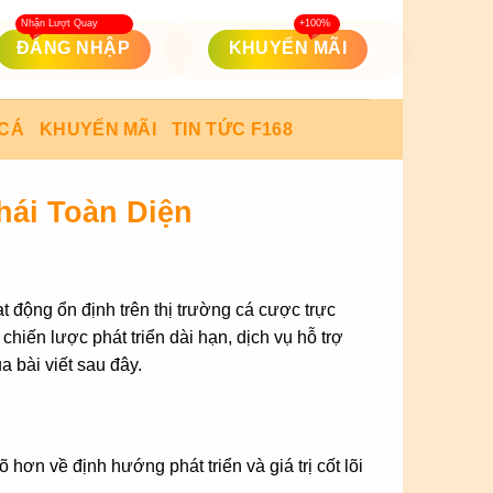
ĐĂNG NHẬP
KHUYẾN MÃI
CÁ
KHUYẾN MÃI
TIN TỨC F168
hái Toàn Diện
t động ổn định trên thị trường cá cược trực
iến lược phát triển dài hạn, dịch vụ hỗ trợ
a bài viết sau đây.
 hơn về định hướng phát triển và giá trị cốt lõi