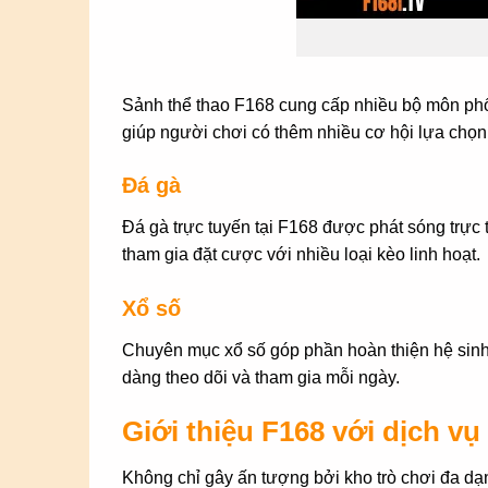
Sảnh thể thao F168 cung cấp nhiều bộ môn phổ
giúp người chơi có thêm nhiều cơ hội lựa chọn
Đá gà
Đá gà trực tuyến tại F168 được phát sóng trực t
tham gia đặt cược với nhiều loại kèo linh hoạt.
Xổ số
Chuyên mục xổ số góp phần hoàn thiện hệ sinh t
dàng theo dõi và tham gia mỗi ngày.
Giới thiệu F168 với dịch vụ
Không chỉ gây ấn tượng bởi kho trò chơi đa dạn