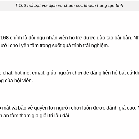
F168 nổi bật với dịch vụ chăm sóc khách hàng tận tình
F168
chính là đội ngũ nhân viên hỗ trợ được đào tạo bài bản. N
gười chơi yên tâm trong suốt quá trình trải nghiệm.
e chat, hotline, email, giúp người chơi dễ dàng liên hệ bất cứ 
g của hội viên.
o mật và bảo vệ quyền lợi người chơi luôn được đánh giá cao. 
 an tâm tham gia giải trí lâu dài.