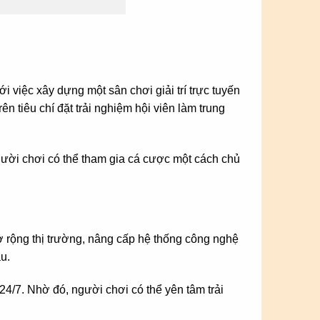
 việc xây dựng một sân chơi giải trí trực tuyến
n tiêu chí đặt trải nghiệm hội viên làm trung
gười chơi có thể tham gia cá cược một cách chủ
ở rộng thị trường, nâng cấp hệ thống công nghệ
u.
24/7. Nhờ đó, người chơi có thể yên tâm trải