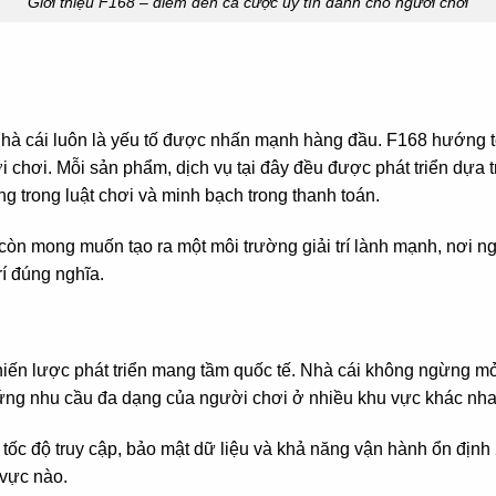
Giới thiệu F168 – điểm đến cá cược uy tín dành cho người chơi
hà cái luôn là yếu tố được nhấn mạnh hàng đầu. F168 hướng tới
hơi. Mỗi sản phẩm, dịch vụ tại đây đều được phát triển dựa trê
ng trong luật chơi và minh bạch trong thanh toán.
còn mong muốn tạo ra một môi trường giải trí lành mạnh, nơi n
rí đúng nghĩa.
hiến lược phát triển mang tầm quốc tế. Nhà cái không ngừng m
ng nhu cầu đa dạng của người chơi ở nhiều khu vực khác nha
 tốc độ truy cập, bảo mật dữ liệu và khả năng vận hành ổn định 
 vực nào.