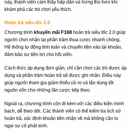
này, thành viên cảm thấy hấp dẫn và hứng thú hơn khi
khám phá các trò chơi yêu thích.
Hoàn trả siêu tốc 2.0
Chương trình
khuyến mãi F168
hoàn trả siêu tốc 2.0 giúp
người chơi nhận lại phần trăm thua cược nhanh chóng.
Hệ thống tự động tính toán và chuyển tiền vào tài khoản,
đảm bảo sự tiện lợi cho hội viên.
Cách thức áp dụng đơn giản, chỉ cần chơi các trò được áp
dụng và phần trăm hoàn trả sẽ được ghi nhận. Điều này
giúp người tham gia giảm thiểu rủi ro và tận dụng tốt
nguồn vốn cho những lần cược tiếp theo.
Ngoài ra, chương trình còn đi kèm với các điều kiện minh
bạch, dễ theo dõi. Các thành viên có thể kiểm tra lịch sử
hoàn trả, xác định khoản tiền nhận về mà không cần lo
ngại sự cố phát sinh.