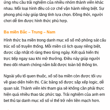
ứng nhu cầu trải nghiệm của nhiều nhóm thành viên khác
nhau. Mỗi loại hình đều có cơ chế vận hành riêng biệt. Sự
phong phú này giúp tăng tính lựa chọn. Đồng thời, người
chơi dễ tìm được hình thức phù hợp.
Ba miền Bắc – Trung – Nam
Hình thức ba miền trong danh mục xổ số mô phỏng sát cấu
trúc xổ số truyền thống. Mỗi miền có lịch quay riêng biệt,
được cập nhật rõ ràng theo từng ngày. Kết quả hiển thị
trực tiếp ngay sau khi mở thưởng. Điều này giúp người
theo dõi nhanh chóng nắm bắt được toàn bộ thông tin.
Ngoài yếu tố quen thuộc, xổ số ba miền còn được tối ưu
về giao diện hiển thị. Các bảng số được sắp xếp logic, dễ
quan sát. Thành viên khi tham gia sẽ không cần phải thực
hiện quá nhiều thao tác phức tạp. Trải nghiệm của anh em
bet thủ tại danh mục xổ số vì thế trở nên liền mạch hơn.