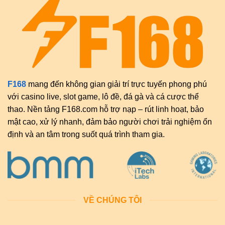
F168
mang đến không gian giải trí trực tuyến phong phú
với casino live, slot game, lô đề, đá gà và cá cược thể
thao. Nền tảng F168.com hỗ trợ nạp – rút linh hoạt, bảo
mật cao, xử lý nhanh, đảm bảo người chơi trải nghiệm ổn
định và an tâm trong suốt quá trình tham gia.
VỀ CHÚNG TÔI