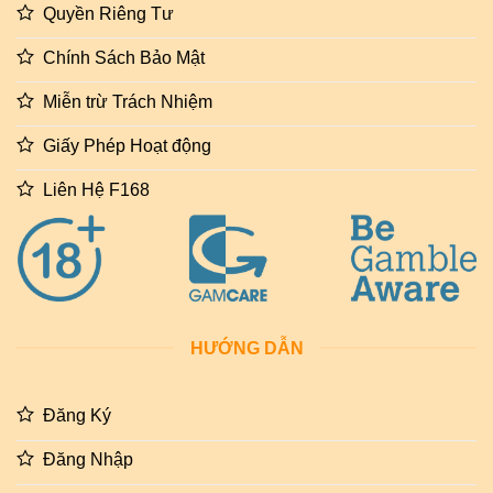
Quyền Riêng Tư
Chính Sách Bảo Mật
Miễn trừ Trách Nhiệm
Giấy Phép Hoạt động
Liên Hệ F168
HƯỚNG DẪN
Đăng Ký
Đăng Nhập