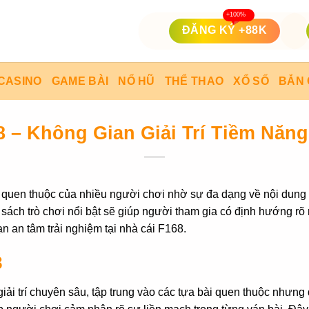
ĐĂNG KÝ +88K
CASINO
GAME BÀI
NỔ HŨ
THỂ THAO
XỔ SỐ
BẮN 
 – Không Gian Giải Trí Tiềm Năn
rí quen thuộc của nhiều người chơi nhờ sự đa dạng về nội dung 
h sách trò chơi nổi bật sẽ giúp người tham gia có định hướng rõ 
 an tâm trải nghiệm tại nhà cái F168.
8
i trí chuyên sâu, tập trung vào các tựa bài quen thuộc nhưng