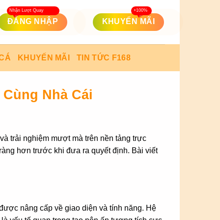
ĐĂNG NHẬP
KHUYẾN MÃI
CÁ
KHUYẾN MÃI
TIN TỨC F168
g Cùng Nhà Cái
và trải nghiệm mượt mà trên nền tảng trực
ràng hơn trước khi đưa ra quyết định. Bài viết
 được nâng cấp về giao diện và tính năng. Hệ