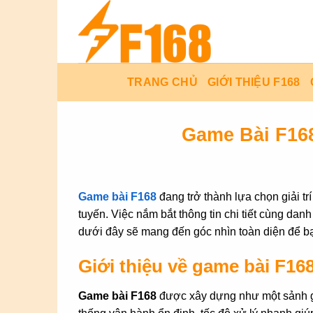
Bỏ
qua
nội
dung
TRANG CHỦ
GIỚI THIỆU F168
Game Bài F168
Game bài F168
đang trở thành lựa chọn giải t
tuyến. Việc nắm bắt thông tin chi tiết cùng dan
dưới đây sẽ mang đến góc nhìn toàn diện để bạn
Giới thiệu về game bài F16
Game bài F168
được xây dựng như một sảnh giả