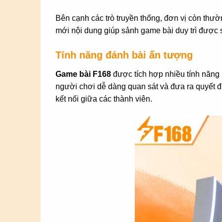
Bên cạnh các trò truyền thống, đơn vị còn thườ
mới nội dung giúp sảnh game bài duy trì được 
Tính năng đánh bài ấn tượng
Game bài F168
được tích hợp nhiều tính năng 
người chơi dễ dàng quan sát và đưa ra quyết đị
kết nối giữa các thành viên.