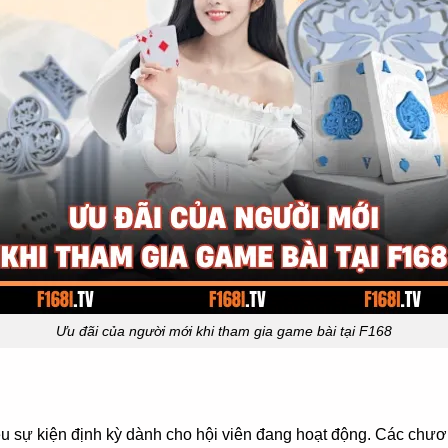
Ưu đãi của người mới khi tham gia game bài tại F168
u sự kiện định kỳ dành cho hội viên đang hoạt động. Các chương