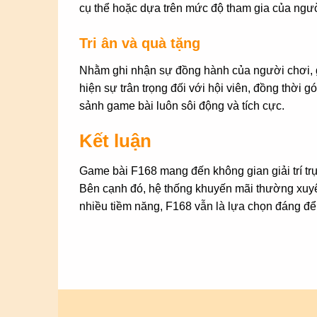
cụ thể hoặc dựa trên mức độ tham gia của người
Tri ân và quà tặng
Nhằm ghi nhận sự đồng hành của người chơi, ga
hiện sự trân trọng đối với hội viên, đồng thờ
sảnh game bài luôn sôi động và tích cực.
Kết luận
Game bài F168 mang đến không gian giải trí trự
Bên cạnh đó, hệ thống khuyến mãi thường xuyê
nhiều tiềm năng, F168 vẫn là lựa chọn đáng để 