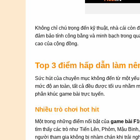
Không chỉ chú trọng đến kỹ thuật, nhà cái còn
đảm bảo tính công bằng và minh bạch trong quá 
cao của cộng đồng.
Top 3 điểm hấp dẫn làm nê
Sức hút của chuyên mục không đến từ một yếu t
mức độ an toàn, tất cả đều được tối ưu nhằm ma
phân khúc game bài trực tuyến.
Nhiều trò chơi hot hit
Một trong những điểm nổi bật của
game bài F1
tìm thấy các trò như Tiến Lên, Phỏm, Mậu Binh,
người tham gia không bị nhàm chán khi trải ngh