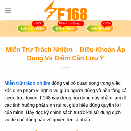
Bỏ
qua
nội
dung
ĐĂNG KÝ +88K
ĐĂNG NHẬP
KHUYẾN MÃI
Miễn Trừ Trách Nhiệm – Điều Khoản Áp
Dụng Và Điểm Cần Lưu Ý
Miễn trừ trách nhiệm
đóng vai trò quan trọng trong việc
xác định phạm vi nghĩa vụ giữa người dùng và nền tảng cá
cược trực tuyến. F168 xây dựng nội dung này nhằm làm rõ
các tình huống phát sinh rủi ro, giúp hiểu đúng quyền lợi
của mình. Hãy đọc kỹ chính sách trước khi sử dụng dịch
vụ để chủ động bảo vệ quyền lợi cá nhân.