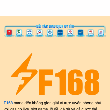
F168
mang đến không gian giải trí trực tuyến phong phú
với casino live, slot game, lô đề, đá gà và cá cược thể