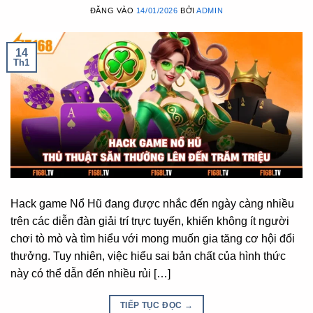
ĐĂNG VÀO
14/01/2026
BỞI
ADMIN
14
Th1
Hack game Nổ Hũ đang được nhắc đến ngày càng nhiều
trên các diễn đàn giải trí trực tuyến, khiến không ít người
chơi tò mò và tìm hiểu với mong muốn gia tăng cơ hội đổi
thưởng. Tuy nhiên, việc hiểu sai bản chất của hình thức
này có thể dẫn đến nhiều rủi […]
TIẾP TỤC ĐỌC
→