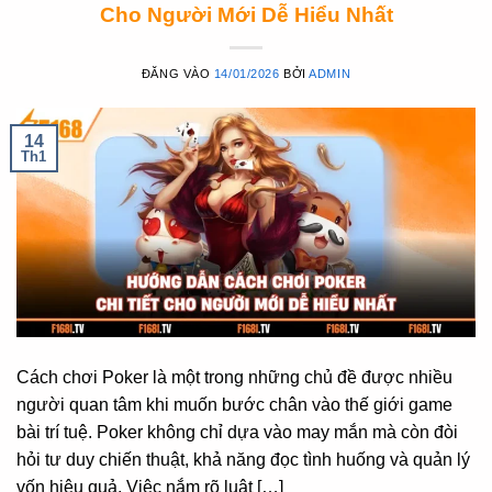
Cho Người Mới Dễ Hiểu Nhất
ĐĂNG VÀO
14/01/2026
BỞI
ADMIN
14
Th1
Cách chơi Poker là một trong những chủ đề được nhiều
người quan tâm khi muốn bước chân vào thế giới game
bài trí tuệ. Poker không chỉ dựa vào may mắn mà còn đòi
hỏi tư duy chiến thuật, khả năng đọc tình huống và quản lý
vốn hiệu quả. Việc nắm rõ luật […]