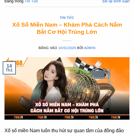
Đăng trong
Tin Tức
Để lại bình luận
TIN TỨC
Xổ Số Miền Nam – Khám Phá Cách Nắm
Bắt Cơ Hội Trúng Lớn
ĐĂNG VÀO
14/01/2026
BỞI
ADMIN
14
Th1
Xổ số miền Nam luôn thu hút sự quan tâm của đông đảo