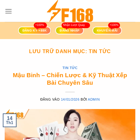
Bỏ
qua
nội
dung
ĐĂNG KÝ +88K
ĐĂNG NHẬP
KHUYẾN MÃI
LƯU TRỮ DANH MỤC:
TIN TỨC
TIN TỨC
Mậu Binh – Chiến Lược & Kỹ Thuật Xếp
Bài Chuyên Sâu
ĐĂNG VÀO
14/01/2026
BỞI
ADMIN
14
Th1