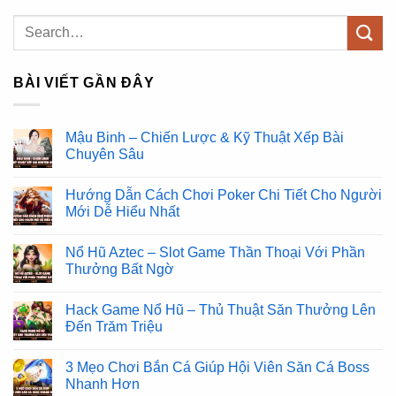
BÀI VIẾT GẦN ĐÂY
Mậu Binh – Chiến Lược & Kỹ Thuật Xếp Bài
Chuyên Sâu
Hướng Dẫn Cách Chơi Poker Chi Tiết Cho Người
Mới Dễ Hiểu Nhất
Nổ Hũ Aztec – Slot Game Thần Thoại Với Phần
Thưởng Bất Ngờ
Hack Game Nổ Hũ – Thủ Thuật Săn Thưởng Lên
Đến Trăm Triệu
3 Mẹo Chơi Bắn Cá Giúp Hội Viên Săn Cá Boss
Nhanh Hơn