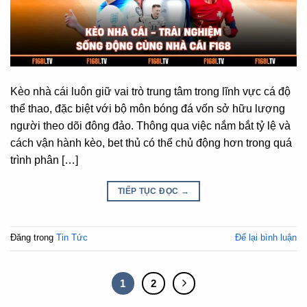
Kèo nhà cái luôn giữ vai trò trung tâm trong lĩnh vực cá độ
thể thao, đặc biệt với bộ môn bóng đá vốn sở hữu lượng
người theo dõi đông đảo. Thông qua việc nắm bắt tỷ lệ và
cách vận hành kèo, bet thủ có thể chủ động hơn trong quá
trình phân […]
TIẾP TỤC ĐỌC
→
Đăng trong
Tin Tức
Để lại bình luận
1
2