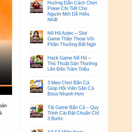
Hướng Dẫn Cách Chơi
Poker Chi Tiết Cho
Người Mới Dễ Hiểu
Nhất
Nổ Hũ Aztec – Slot
Game Thần Thoại Với
Phần Thưởng Bất Ngờ
Hack Game Nổ Hũ –
Thủ Thuật Săn Thưởng
Lên Đến Trăm Triệu
3 Mẹo Chơi Bắn Cá
Giúp Hội Viên Săn Cá
Boss Nhanh Hơn
toán
Tải Game Bắn Cá – Quy
Trình Cài Đặt Chuẩn Chỉ
à
3 Bước