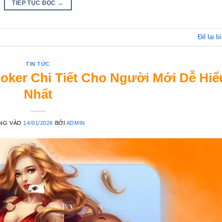
TIẾP TỤC ĐỌC
→
Để lại b
TIN TỨC
ker Chi Tiết Cho Người Mới Dễ Hiể
Nhất
NG VÀO
14/01/2026
BỞI
ADMIN