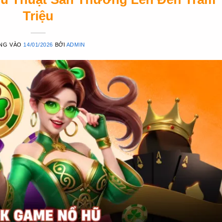
Triệu
NG VÀO
14/01/2026
BỞI
ADMIN