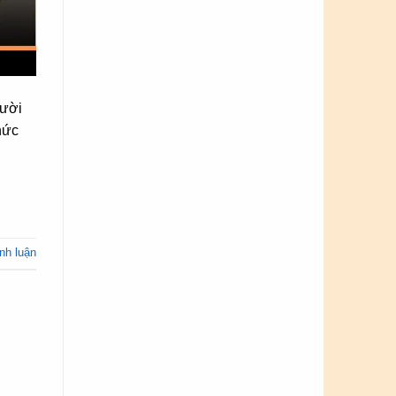
gười
hức
ình luận