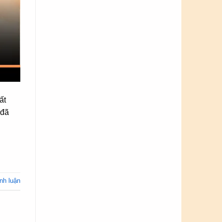
ất
 đã
ình luận