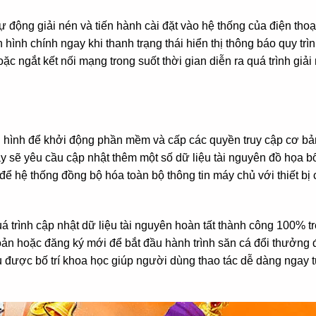
tự động giải nén và tiến hành cài đặt vào hệ thống của điện thoạ
ình chính ngay khi thanh trạng thái hiển thị thông báo quy trì
ặc ngắt kết nối mạng trong suốt thời gian diễn ra quá trình giải
 hình để khởi động phần mềm và cấp các quyền truy cập cơ bả
 sẽ yêu cầu cập nhật thêm một số dữ liệu tài nguyên đồ họa b
để hệ thống đồng bộ hóa toàn bộ thông tin máy chủ với thiết bị 
á trình cập nhật dữ liệu tài nguyên hoàn tất thành công 100% t
hoản hoặc đăng ký mới để bắt đầu hành trình săn cá đổi thưởng 
ều được bố trí khoa học giúp người dùng thao tác dễ dàng ngay t