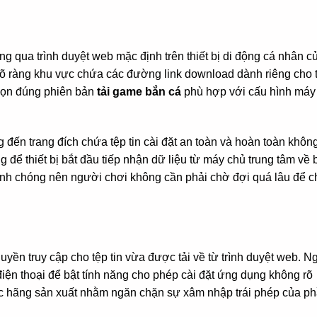
ng qua trình duyệt web mặc định trên thiết bị di động cá nhân c
ị rõ ràng khu vực chứa các đường link download dành riêng cho
họn đúng phiên bản
tải game bắn cá
phù hợp với cấu hình máy
ến trang đích chứa tệp tin cài đặt an toàn và hoàn toàn khôn
 để thiết bị bắt đầu tiếp nhận dữ liệu từ máy chủ trung tâm về 
hanh chóng nên người chơi không cần phải chờ đợi quá lâu để 
uyền truy cập cho tệp tin vừa được tải về từ trình duyệt web. N
điện thoại để bật tính năng cho phép cài đặt ứng dụng không rõ
c hãng sản xuất nhằm ngăn chặn sự xâm nhập trái phép của p