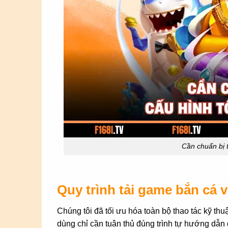
Cần chuẩn bị t
Quy trình tải game bắn cá v
Chúng tôi đã tối ưu hóa toàn bộ thao tác kỹ thu
dùng chỉ cần tuân thủ đúng trình tự hướng dẫn 