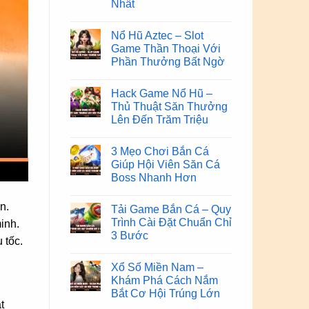
Nhất
Nổ Hũ Aztec – Slot
Game Thần Thoại Với
Phần Thưởng Bất Ngờ
Hack Game Nổ Hũ –
Thủ Thuật Săn Thưởng
Lên Đến Trăm Triệu
3 Mẹo Chơi Bắn Cá
Giúp Hội Viên Săn Cá
Boss Nhanh Hơn
n.
Tải Game Bắn Cá – Quy
Trình Cài Đặt Chuẩn Chỉ
inh.
3 Bước
 tốc.
Xổ Số Miền Nam –
Khám Phá Cách Nắm
Bắt Cơ Hội Trúng Lớn
t