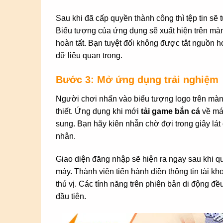
Sau khi đã cấp quyền thành công thì tệp tin sẽ 
Biểu tượng của ứng dụng sẽ xuất hiện trên màn h
hoàn tất. Bạn tuyệt đối không được tắt nguồn ho
dữ liệu quan trọng.
Bước 3: Mở ứng dụng trải nghiệm
Người chơi nhấn vào biểu tượng logo trên màn
thiết. Ứng dụng khi mới
tải game bắn cá
về máy
sung. Bạn hãy kiên nhẫn chờ đợi trong giây lát 
nhân.
Giao diện đăng nhập sẽ hiện ra ngay sau khi qu
máy. Thành viên tiến hành điền thông tin tài k
thú vị. Các tính năng trên phiên bản di động đ
đầu tiên.