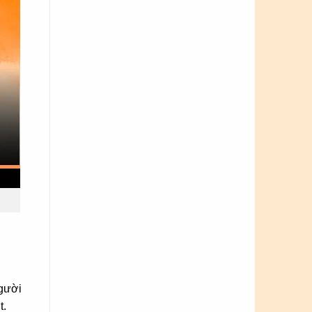
Người
t.