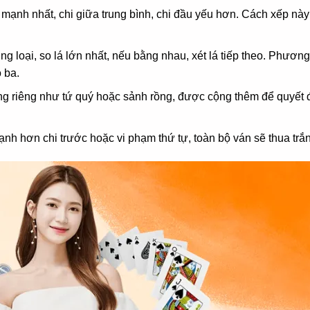
mạnh nhất, chi giữa trung bình, chi đầu yếu hơn. Cách xếp này
cùng loại, so lá lớn nhất, nếu bằng nhau, xét lá tiếp theo. Phươn
 ba.
ởng riêng như tứ quý hoặc sảnh rồng, được cộng thêm để quyết 
nh hơn chi trước hoặc vi phạm thứ tự, toàn bộ ván sẽ thua trắ