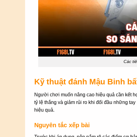
Các ti
Kỹ thuật đánh Mậu Binh bất
Người chơi muốn nâng cao hiệu quả cần kết hợp 
tỷ lệ thắng và giảm rủi ro khi đối đầu những 
hiệu quả.
Nguyên tắc xếp bài
Trước khi áp dụng, nên nắm rõ các điểm cơ bản