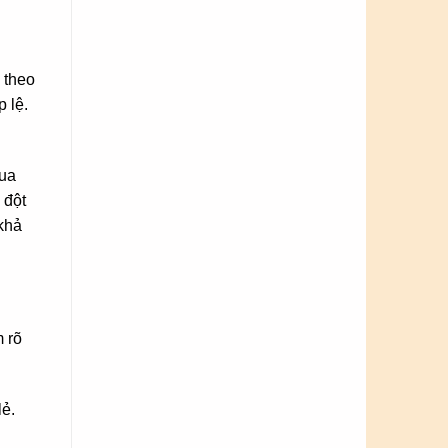
 theo
 lệ.
hua
 đột
 khả
 rõ
lẻ.