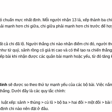
ó chuẩn mực nhất định. Mỗi người nhận 13 lá, xếp thành ba chi
phải mạnh hơn chi giữa, chi giữa phải mạnh hơn chi trước để hợp
tất cả chi đã lộ. Người thắng chi nào nhận điểm chi đó, người t
ư tứ quý, sảnh rồng có giá trị cao và có thể tạo ra chiến thắng
 xếp bài khi nhận được các quân bài mạnh hoặc yếu, từ đó tăng
Binh
sẽ được so theo thứ tự mạnh yếu của các bộ bài. Việc nắm
thắng. Dưới đây là các quy tắc chính:
uật xếp: sảnh > thùng > cù lũ > bộ ba > hai đôi > một đôi > bài 
định chi nào nên đặt ở đâu.