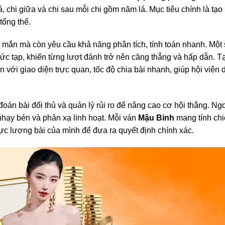
á, chi giữa và chi sau mỗi chi gồm năm lá. Mục tiêu chính là tạo 
tổng thể.
 mắn mà còn yêu cầu khả năng phân tích, tính toán nhanh. Một
hức tạp, khiến từng lượt đánh trở nên căng thẳng và hấp dẫn. T
n với giao diện trực quan, tốc độ chia bài nhanh, giúp hội viên 
đoán bài đối thủ và quản lý rủi ro để nâng cao cơ hội thắng. Ngo
nhạy bén và phản xạ linh hoạt. Mỗi ván
Mậu Binh
mang tính ch
lực lượng bài của mình để đưa ra quyết định chính xác.