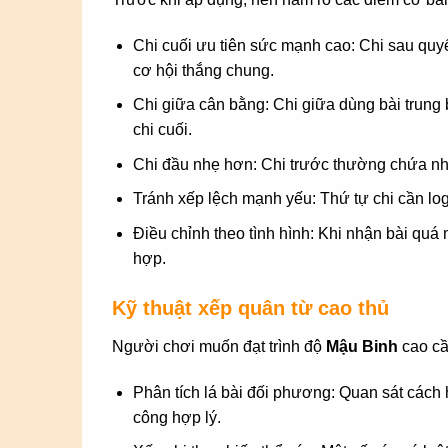
Chi cuối ưu tiên sức mạnh cao: Chi sau quy
cơ hội thắng chung.
Chi giữa cân bằng: Chi giữa dùng bài trung
chi cuối.
Chi đầu nhẹ hơn: Chi trước thường chứa nhữn
Tránh xếp lệch mạnh yếu: Thứ tự chi cần log
Điều chỉnh theo tình hình: Khi nhận bài quá
hợp.
Kỹ thuật xếp quân từ cao thủ
Người chơi muốn đạt trình độ
Mậu Binh
cao cần
Phân tích lá bài đối phương: Quan sát cách
công hợp lý.