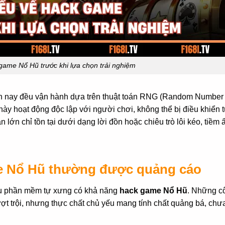
game Nổ Hũ trước khi lựa chọn trải nghiệm
n nay đều vận hành dựa trên thuật toán RNG (Random Number
ày hoạt động độc lập với người chơi, không thể bị điều khiển 
 lớn chỉ tồn tại dưới dạng lời đồn hoặc chiêu trò lôi kéo, tiềm 
e Nổ Hũ thường được quảng cáo
iều phần mềm tự xưng có khả năng
hack game Nổ Hũ
. Những c
ợt trội, nhưng thực chất chủ yếu mang tính chất quảng bá, chư