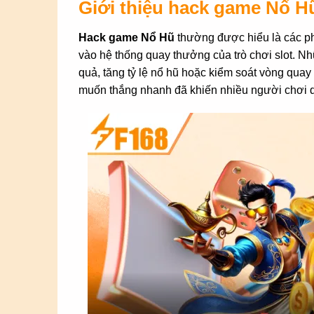
Giới thiệu hack game Nổ Hũ
Hack game Nổ Hũ
thường được hiểu là các 
vào hệ thống quay thưởng của trò chơi slot. 
quả, tăng tỷ lệ nổ hũ hoặc kiểm soát vòng qua
muốn thắng nhanh đã khiến nhiều người chơi d