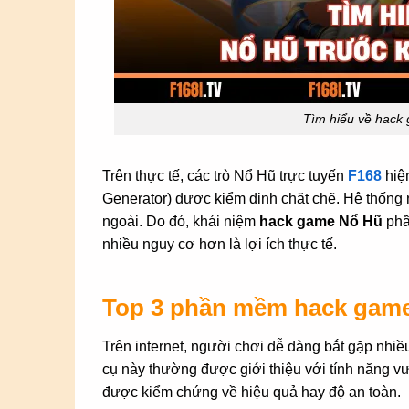
Tìm hiểu về hack 
Trên thực tế, các trò Nổ Hũ trực tuyến
F168
hiệ
Generator) được kiểm định chặt chẽ. Hệ thống n
ngoài. Do đó, khái niệm
hack game Nổ Hũ
phần
nhiều nguy cơ hơn là lợi ích thực tế.
Top 3 phần mềm hack gam
Trên internet, người chơi dễ dàng bắt gặp nh
cụ này thường được giới thiệu với tính năng vư
được kiểm chứng về hiệu quả hay độ an toàn.