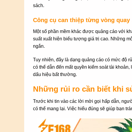
sách.
Công cụ can thiệp từng vòng quay 
Một số phần mềm khác được quảng cáo với khả 
suất xuất hiện biểu tượng giá trị cao. Những mô
ngắn.
Tuy nhiên, đây là dạng quảng cáo có mức độ rủi
có thể dẫn đến mất quyền kiểm soát tài khoản, l
dấu hiệu bất thường.
Những rủi ro cần biết khi 
Trước khi tin vào các lời mời gọi hấp dẫn, ng
có thể mang lại. Việc hiểu đúng sẽ giúp bạn 