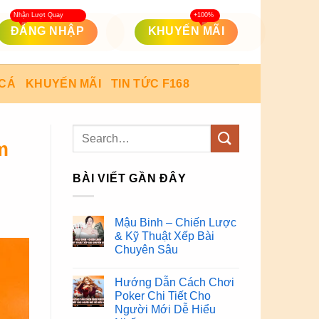
ĐĂNG NHẬP
KHUYẾN MÃI
CÁ
KHUYẾN MÃI
TIN TỨC F168
m
BÀI VIẾT GẦN ĐÂY
Mậu Binh – Chiến Lược
& Kỹ Thuật Xếp Bài
Chuyên Sâu
Hướng Dẫn Cách Chơi
Poker Chi Tiết Cho
Người Mới Dễ Hiểu