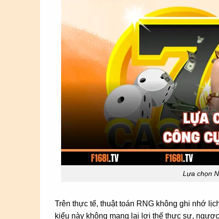
Lựa chọn N
Trên thực tế, thuật toán RNG không ghi nhớ lịc
kiểu này không mang lại lợi thế thực sự, ngược