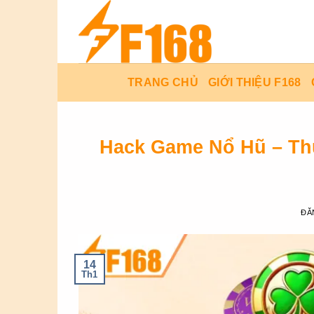
Bỏ
qua
nội
dung
TRANG CHỦ
GIỚI THIỆU F168
Hack Game Nổ Hũ – Th
ĐĂ
14
Th1