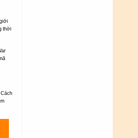
giới
g thời
War
 mã
. Cách
ểm