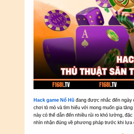
Hack game Nổ Hũ
đang được nhắc đến ngày càn
chơi tò mò và tìm hiểu với mong muốn gia tăng 
này có thể dẫn đến nhiều rủi ro khó lường, đặc 
nhìn nhận đúng về phương pháp trước khi lựa c