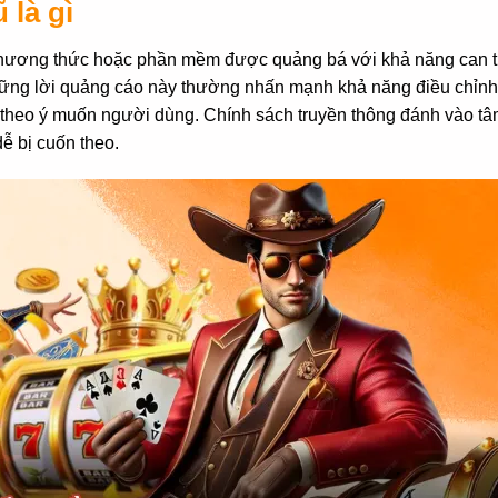
 là gì
phương thức hoặc phần mềm được quảng bá với khả năng can t
Những lời quảng cáo này thường nhấn mạnh khả năng điều chỉnh
y theo ý muốn người dùng. Chính sách truyền thông đánh vào tâ
ễ bị cuốn theo.