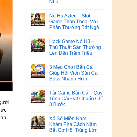
Nhất
Nổ Hũ Aztec – Slot
Game Thần Thoại Với
Phần Thưởng Bất Ngờ
Hack Game Nổ Hũ –
Thủ Thuật Săn Thưởng
Lên Đến Trăm Triệu
3 Mẹo Chơi Bắn Cá
Giúp Hội Viên Săn Cá
Boss Nhanh Hơn
Tải Game Bắn Cá – Quy
Trình Cài Đặt Chuẩn Chỉ
người
3 Bước
hức
bạn
Xổ Số Miền Nam –
Khám Phá Cách Nắm
Bắt Cơ Hội Trúng Lớn