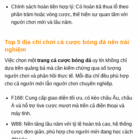
Chính sách hoàn tiền hợp lý: Có hoàn trả thua lỗ theo
phần trăm hoặc vòng cược, thể hiện sự quan tâm với
người chơi mới và lâu năm.
Top 5 địa chỉ chơi cá cược bóng đá nên trải
nghiệm
Việc chọn một
trang cá cược bóng đá
uy tín không chỉ
dựa trên quảng bá mà cần kiểm chứng qua số lượng
người chơi và phản hồi thực tế. Mỗi địa chỉ đều phù hợp
cho cả người mới lẫn người chơi chuyên nghiệp.
F168: Cung cấp giao diện tối ưu, có kèo châu Âu, châu
Á và hỗ trợ live cược mượt mà trên cả điện thoại và
máy tính.
W88: Nền tảng lâu năm với tỷ lệ hoàn trả cao, hệ thống
cược đơn giản, phù hợp cho người mới đang học cách