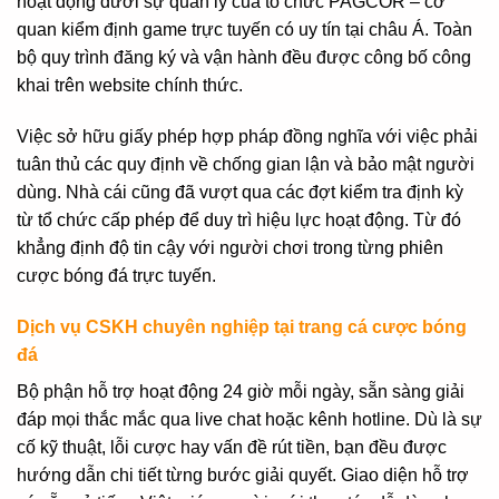
hoạt động dưới sự quản lý của tổ chức PAGCOR – cơ
quan kiểm định game trực tuyến có uy tín tại châu Á. Toàn
bộ quy trình đăng ký và vận hành đều được công bố công
khai trên website chính thức.
Việc sở hữu giấy phép hợp pháp đồng nghĩa với việc phải
tuân thủ các quy định về chống gian lận và bảo mật người
dùng. Nhà cái cũng đã vượt qua các đợt kiểm tra định kỳ
từ tổ chức cấp phép để duy trì hiệu lực hoạt động. Từ đó
khẳng định độ tin cậy với người chơi trong từng phiên
cược bóng đá trực tuyến.
Dịch vụ CSKH chuyên nghiệp tại trang cá cược bóng
đá
Bộ phận hỗ trợ hoạt động 24 giờ mỗi ngày, sẵn sàng giải
đáp mọi thắc mắc qua live chat hoặc kênh hotline. Dù là sự
cố kỹ thuật, lỗi cược hay vấn đề rút tiền, bạn đều được
hướng dẫn chi tiết từng bước giải quyết. Giao diện hỗ trợ