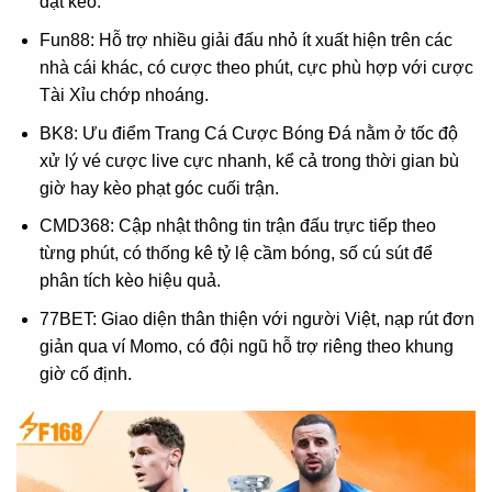
đặt kèo.
Fun88: Hỗ trợ nhiều giải đấu nhỏ ít xuất hiện trên các
nhà cái khác, có cược theo phút, cực phù hợp với cược
Tài Xỉu chớp nhoáng.
BK8: Ưu điểm Trang Cá Cược Bóng Đá nằm ở tốc độ
xử lý vé cược live cực nhanh, kể cả trong thời gian bù
giờ hay kèo phạt góc cuối trận.
CMD368: Cập nhật thông tin trận đấu trực tiếp theo
từng phút, có thống kê tỷ lệ cầm bóng, số cú sút để
phân tích kèo hiệu quả.
77BET: Giao diện thân thiện với người Việt, nạp rút đơn
giản qua ví Momo, có đội ngũ hỗ trợ riêng theo khung
giờ cố định.