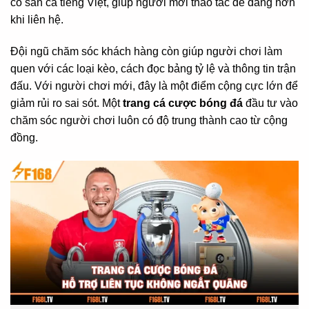
có sẵn cả tiếng Việt, giúp người mới thao tác dễ dàng hơn
khi liên hệ.
Đội ngũ chăm sóc khách hàng còn giúp người chơi làm
quen với các loại kèo, cách đọc bảng tỷ lệ và thông tin trận
đấu. Với người chơi mới, đây là một điểm cộng cực lớn để
giảm rủi ro sai sót. Một
trang cá cược bóng đá
đầu tư vào
chăm sóc người chơi luôn có độ trung thành cao từ cộng
đồng.