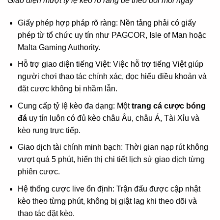
Giao diện mượt tỷ lệ kèo rõ ràng dễ theo dõi mỗi ngày
Giấy phép hợp pháp rõ ràng: Nền tảng phải có giấy
phép từ tổ chức uy tín như PAGCOR, Isle of Man hoặc
Malta Gaming Authority.
Hỗ trợ giao diện tiếng Việt: Việc hỗ trợ tiếng Việt giúp
người chơi thao tác chính xác, đọc hiểu điều khoản và
đặt cược không bị nhầm lẫn.
Cung cấp tỷ lệ kèo đa dạng: Một
trang cá cược bóng
đá
uy tín luôn có đủ kèo châu Âu, châu Á, Tài Xỉu và
kèo rung trực tiếp.
Giao dịch tài chính minh bạch: Thời gian nạp rút không
vượt quá 5 phút, hiển thị chi tiết lịch sử giao dịch từng
phiên cược.
Hệ thống cược live ổn định: Trận đấu được cập nhật
kèo theo từng phút, không bị giật lag khi theo dõi và
thao tác đặt kèo.