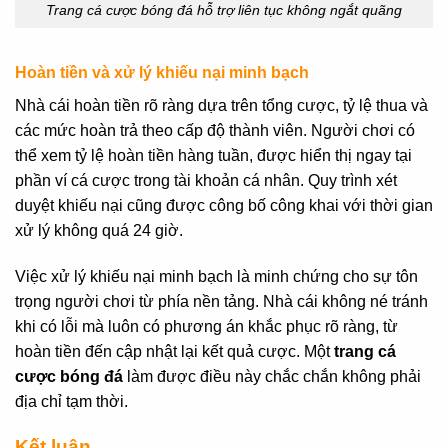
Trang cá cược bóng đá hỗ trợ liên tục không ngắt quãng
Hoàn tiền và xử lý khiếu nại minh bạch
Nhà cái hoàn tiền rõ ràng dựa trên tổng cược, tỷ lệ thua và
các mức hoàn trả theo cấp độ thành viên. Người chơi có
thể xem tỷ lệ hoàn tiền hàng tuần, được hiển thị ngay tại
phần ví cá cược trong tài khoản cá nhân. Quy trình xét
duyệt khiếu nại cũng được công bố công khai với thời gian
xử lý không quá 24 giờ.
Việc xử lý khiếu nại minh bạch là minh chứng cho sự tôn
trọng người chơi từ phía nền tảng. Nhà cái không né tránh
khi có lỗi mà luôn có phương án khắc phục rõ ràng, từ
hoàn tiền đến cập nhật lại kết quả cược. Một
trang cá
cược bóng đá
làm được điều này chắc chắn không phải
địa chỉ tạm thời.
Kết luận