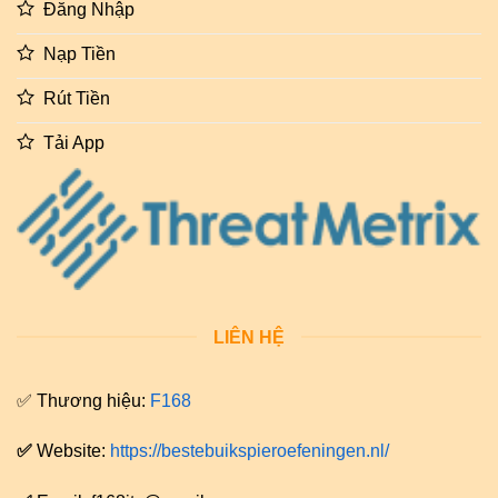
Đăng Nhập
Nạp Tiền
Rút Tiền
Tải App
LIÊN HỆ
✅ Thương hiệu:
F168
✅
Website:
https://bestebuikspieroefeningen.nl/