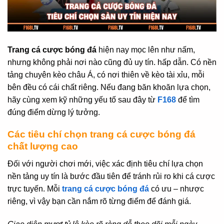
Trang cá cược bóng đá
hiện nay mọc lên như nấm,
nhưng không phải nơi nào cũng đủ uy tín. hấp dẫn. Có nền
tảng chuyên kèo châu Á, có nơi thiên về kèo tài xỉu, mỗi
bên đều có cái chất riêng. Nếu đang băn khoăn lựa chọn,
hãy cùng xem kỹ những yếu tố sau đây từ
F168
để tìm
đúng điểm dừng lý tưởng.
Các tiêu chí chọn trang cá cược bóng đá
chất lượng cao
Đối với người chơi mới, việc xác định tiêu chí lựa chọn
nền tảng uy tín là bước đầu tiên để tránh rủi ro khi cá cược
trực tuyến. Mỗi
trang cá cược bóng đá
có ưu – nhược
riêng, vì vậy bạn cần nắm rõ từng điểm để đánh giá.