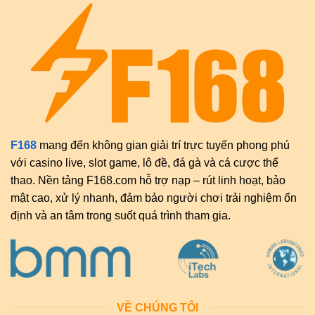
F168
mang đến không gian giải trí trực tuyến phong phú
với casino live, slot game, lô đề, đá gà và cá cược thể
thao. Nền tảng F168.com hỗ trợ nạp – rút linh hoạt, bảo
mật cao, xử lý nhanh, đảm bảo người chơi trải nghiệm ổn
định và an tâm trong suốt quá trình tham gia.
VỀ CHÚNG TÔI