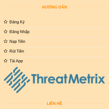
HƯỚNG DẪN
Đăng Ký
Đăng Nhập
Nạp Tiền
Rút Tiền
Tải App
LIÊN HỆ