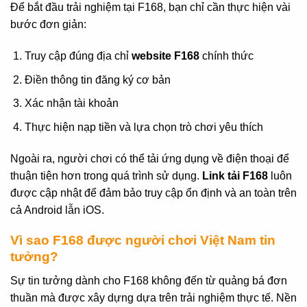
Để bắt đầu trải nghiệm tại F168, bạn chỉ cần thực hiện vài
bước đơn giản:
Truy cập đúng địa chỉ
website F168
chính thức
Điền thông tin đăng ký cơ bản
Xác nhận tài khoản
Thực hiện nạp tiền và lựa chọn trò chơi yêu thích
Ngoài ra, người chơi có thể tải ứng dụng về điện thoại để
thuận tiện hơn trong quá trình sử dụng.
Link tải F168
luôn
được cập nhật để đảm bảo truy cập ổn định và an toàn trên
cả Android lẫn iOS.
Vì sao F168 được người chơi Việt Nam tin
tưởng?
Sự tin tưởng dành cho F168 không đến từ quảng bá đơn
thuần mà được xây dựng dựa trên trải nghiệm thực tế. Nền