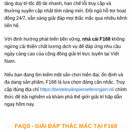
tảng duy trì tốc độ tải nhanh, hạn chế lỗi truy cập và
thường xuyên cập nhật tính năng mới. Đội ngũ hỗ trợ hoạt
động 24/7, sẵn sàng giải đáp mọi thắc mắc qua nhiều kênh
liên hệ.
Với định hướng phát triển bền vững,
nhà cái F168
không
ngừng cải thiện chất lượng dịch vụ để đáp ứng nhu cầu
ngày càng cao của cộng đồng giải trí trực tuyến tại Việt
Nam.
Nếu bạn đang tìm kiếm một sân chơi hiện đại, ổn định và
đa dạng sản phẩm, F168 là lựa chọn đáng cân nhắc. Truy
cập đúng địa chỉ
https://bestebuikspieroefeningen.nl/
chính
thức để trải nghiệm và khám phá thế giới giải trí hấp dẫn
ngay hôm nay.
FAQS - GIẢI ĐÁP THẮC MẮC TẠI F168